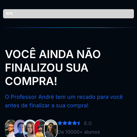
Falta pouco para concluir a sua compra
80%
VOCÊ AINDA NÃO
FINALIZOU SUA
COMPRA!
O Professor André tem um recado para você
antes de finalizar a sua compra!
8.0
De 10000+ alunos